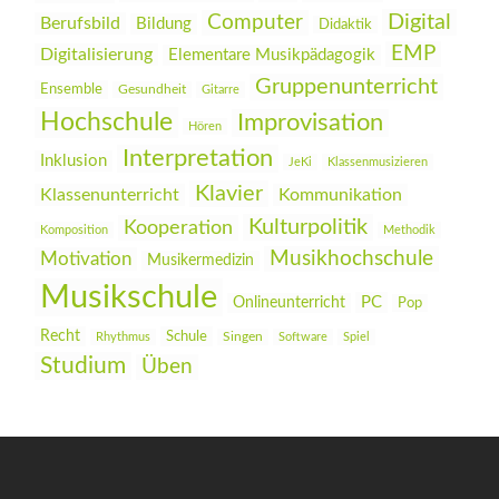
Digital
Computer
Berufsbild
Bildung
Didaktik
EMP
Digitalisierung
Elementare Musikpädagogik
Gruppenunterricht
Ensemble
Gesundheit
Gitarre
Hochschule
Improvisation
Hören
Interpretation
Inklusion
JeKi
Klassenmusizieren
Klavier
Klassenunterricht
Kommunikation
Kulturpolitik
Kooperation
Komposition
Methodik
Musikhochschule
Motivation
Musikermedizin
Musikschule
PC
Onlineunterricht
Pop
Recht
Schule
Rhythmus
Singen
Software
Spiel
Studium
Üben