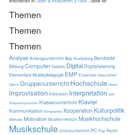
erschienen in:
üben & musizieren 3/1995
, Seite 48
Themen
Themen
Themen
Analyse
Berufsbild
Anfangsunterricht
App
Ausbildung
Digital
Computer
Digitalisierung
Bildung
Didaktik
EMP
Elementare Musikpädagogik
Ensemble
Gesundheit
Hochschule
Gruppenunterricht
Hören
Gitarre
Improvisation
Interpretation
Inklusion
JeKi
Klavier
Klassenunterricht
Klassenmusizieren
Kulturpolitik
Kooperation
Kommunikation
Komposition
Musikhochschule
Motivation
Musikermedizin
Methodik
Musikschule
PC
Onlineunterricht
Recht
Pop