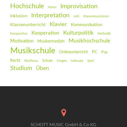
Hochschule
Improvisation
Hören
Interpretation
Inklusion
JeKi
Klassenmusizieren
Klavier
Klassenunterricht
Kommunikation
Kulturpolitik
Kooperation
Komposition
Methodik
Musikhochschule
Motivation
Musikermedizin
Musikschule
PC
Onlineunterricht
Pop
Recht
Schule
Rhythmus
Singen
Software
Spiel
Studium
Üben
SCHOTT MUSIC GmbH & Co KG