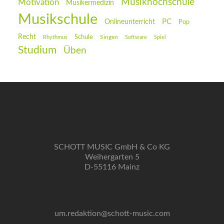
Musikhochschule
Motivation
Musikermedizin
Musikschule
PC
Onlineunterricht
Pop
Recht
Schule
Rhythmus
Singen
Software
Spiel
Studium
Üben
SCHOTT MUSIC GmbH & Co KG
Weihergarten 5
D-55116 Mainz
um.redaktion@schott-music.com