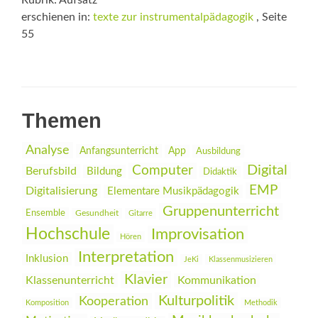
Rubrik: Aufsatz
erschienen in:
texte zur instrumentalpädagogik
, Seite
55
Themen
Analyse
Anfangsunterricht
App
Ausbildung
Digital
Computer
Berufsbild
Bildung
Didaktik
EMP
Digitalisierung
Elementare Musikpädagogik
Gruppenunterricht
Ensemble
Gesundheit
Gitarre
Hochschule
Improvisation
Hören
Interpretation
Inklusion
JeKi
Klassenmusizieren
Klavier
Klassenunterricht
Kommunikation
Kulturpolitik
Kooperation
Komposition
Methodik