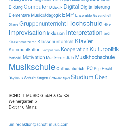
Digital
Computer
Digitalisierung
Bildung
Didaktik
EMP
Elementare Musikpädagogik
Ensemble
Gesundheit
Hochschule
Gruppenunterricht
Hören
Gitarre
Improvisation
Interpretation
Inklusion
JeKi
Klavier
Klassenunterricht
Klassenmusizieren
Kulturpolitik
Kooperation
Kommunikation
Komposition
Musikhochschule
Motivation
Musikermedizin
Methodik
Musikschule
PC
Onlineunterricht
Recht
Pop
Studium
Üben
Schule
Rhythmus
Singen
Software
Spiel
SCHOTT MUSIC GmbH & Co KG
Weihergarten 5
D-55116 Mainz
um.redaktion@schott-music.com