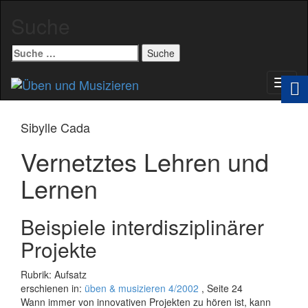
Suche
Suche
nach:
Schal
Navig
Sibylle Cada
Vernetztes Lehren und
Lernen
Beispiele interdisziplinärer
Projekte
Rubrik: Aufsatz
erschienen in:
üben & musizieren 4/2002
, Seite 24
Wann immer von innovativen Projekten zu hören ist, kann