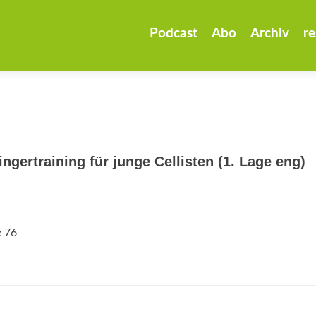
Zum
Inhalt
Podcast
Abo
Archiv
re
springen
ngertraining für junge Cellisten (1. Lage eng)
e 76