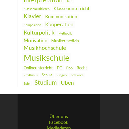
Interpretation
JeKi
Klassenunterricht
Klassenmusizieren
Klavier
Kommunikation
Kooperation
Komposition
Kulturpolitik
Methodik
Motivation
Musikermedizin
Musikhochschule
Musikschule
PC
Onlineunterricht
Recht
Pop
Schule
Rhythmus
Singen
Software
Studium
Üben
Spiel
Über uns
Facebook
Mediadaten