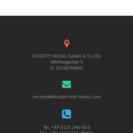
SCHOTT MUSIC GmbH & Co KG
Weihergarten 5
D-55116 Mainz
um.redaktion@schott-music.com
Tel. +49 6131 246-855