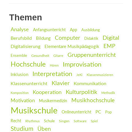
Themen
Analyse
Anfangsunterricht
App
Ausbildung
Digital
Computer
Berufsbild
Bildung
Didaktik
EMP
Digitalisierung
Elementare Musikpädagogik
Gruppenunterricht
Ensemble
Gesundheit
Gitarre
Hochschule
Improvisation
Hören
Interpretation
Inklusion
JeKi
Klassenmusizieren
Klavier
Klassenunterricht
Kommunikation
Kulturpolitik
Kooperation
Komposition
Methodik
Musikhochschule
Motivation
Musikermedizin
Musikschule
PC
Onlineunterricht
Pop
Recht
Schule
Rhythmus
Singen
Software
Spiel
Studium
Üben