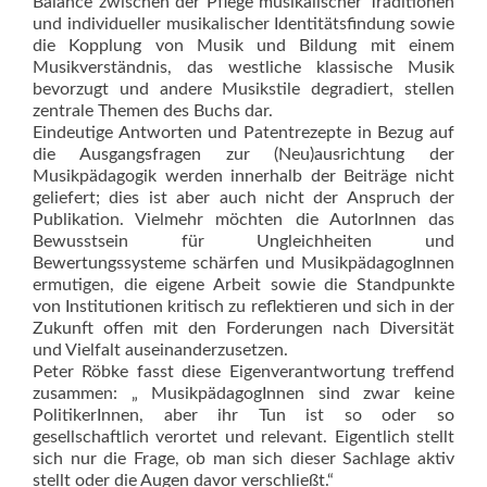
Balance zwischen der Pflege musikalischer Traditionen
und individueller musikalischer Identitätsfindung sowie
die Kopplung von Musik und Bildung mit einem
Musikverständnis, das westliche klassische Musik
bevorzugt und andere Musikstile degradiert, stellen
zentrale Themen des Buchs dar.
Eindeutige Antworten und Patentrezepte in Bezug auf
die Ausgangsfragen zur (Neu)ausrichtung der
Musikpädagogik werden innerhalb der Beiträge nicht
geliefert; dies ist aber auch nicht der Anspruch der
Publikation. Vielmehr möchten die AutorInnen das
Bewusstsein für Ungleichheiten und
Bewertungssysteme schärfen und MusikpädagogInnen
ermutigen, die eigene Arbeit sowie die Standpunkte
von Institutionen kritisch zu ref­lektieren und sich in der
Zukunft offen mit den Forderungen nach Diversität
und Vielfalt auseinanderzusetzen.
Peter Röbke fasst diese Eigenverantwortung treffend
zusammen: „ MusikpädagogInnen sind zwar keine
PolitikerInnen, aber ihr Tun ist so oder so
gesellschaftlich verortet und relevant. Eigentlich stellt
sich nur die Frage, ob man sich dieser Sachlage aktiv
stellt oder die Augen davor verschließt.“