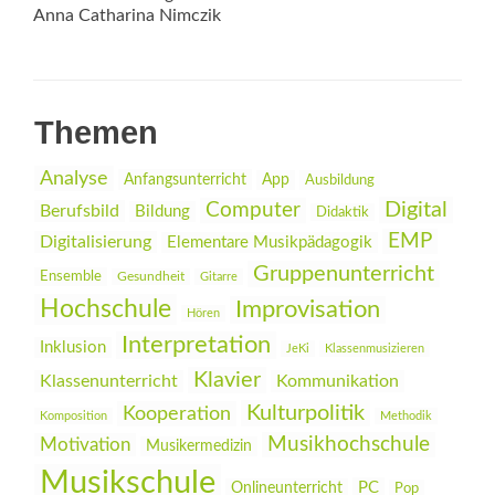
Anna Catharina Nimczik
Themen
Analyse
Anfangsunterricht
App
Ausbildung
Digital
Computer
Berufsbild
Bildung
Didaktik
EMP
Digitalisierung
Elementare Musikpädagogik
Gruppenunterricht
Ensemble
Gesundheit
Gitarre
Hochschule
Improvisation
Hören
Interpretation
Inklusion
JeKi
Klassenmusizieren
Klavier
Klassenunterricht
Kommunikation
Kulturpolitik
Kooperation
Komposition
Methodik
Musikhochschule
Motivation
Musikermedizin
Musikschule
PC
Onlineunterricht
Pop