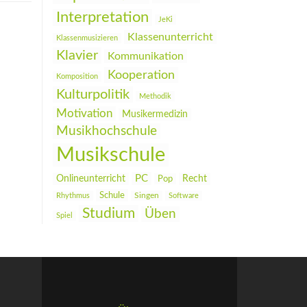
Interpretation
JeKi
Klassenunterricht
Klassenmusizieren
Klavier
Kommunikation
Kooperation
Komposition
Kulturpolitik
Methodik
Motivation
Musikermedizin
Musikhochschule
Musikschule
PC
Onlineunterricht
Recht
Pop
Schule
Rhythmus
Singen
Software
Studium
Üben
Spiel