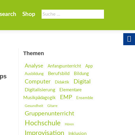
Suche
search
Shop
nach:
Themen
Analyse
Anfangsunterricht
App
Berufsbild
Bildung
Ausbildung
pps
Digital
Computer
Didaktik
Digitalisierung
Elementare
EMP
Musikpädagogik
Ensemble
Gesundheit
Gitarre
Gruppenunterricht
Hochschule
Hören
Improvisation
Inklusion