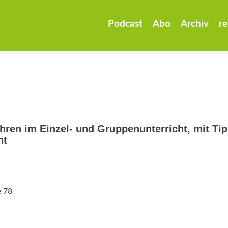
Zum
Inhalt
Podcast
Abo
Archiv
re
springen
hren im Einzel- und Gruppenunterricht, mit Ti
ht
e 78