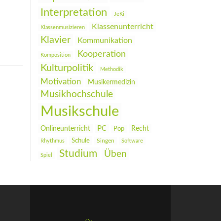
Interpretation
JeKi
Klassenunterricht
Klassenmusizieren
Klavier
Kommunikation
Kooperation
Komposition
Kulturpolitik
Methodik
Motivation
Musikermedizin
Musikhochschule
Musikschule
PC
Onlineunterricht
Recht
Pop
Schule
Rhythmus
Singen
Software
Studium
Üben
Spiel