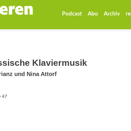
Zum
Inhalt
Podcast
Abo
Archiv
re
springen
ssische Klaviermusik
rianz und Nina Attorf
e 47